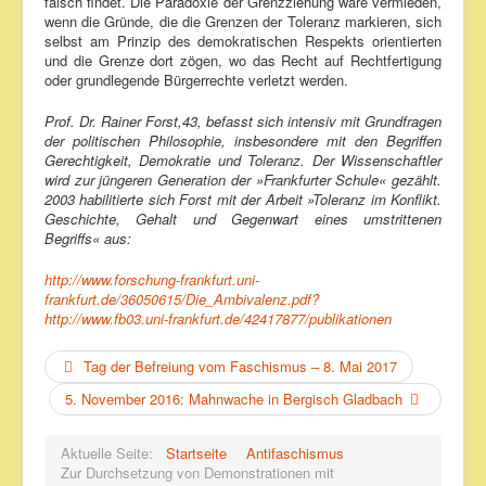
falsch findet. Die Paradoxie der Grenzziehung wäre vermieden,
wenn die Gründe, die die Grenzen der Toleranz markieren, sich
selbst am Prinzip des demokratischen Respekts orientierten
und die Grenze dort zögen, wo das Recht auf Rechtfertigung
oder grundlegende Bürgerrechte verletzt werden.
Prof. Dr. Rainer Forst,43, befasst sich intensiv mit Grundfragen
der politischen Philosophie, insbesondere mit den Begriffen
Gerechtigkeit, Demokratie und Toleranz. Der Wissenschaftler
wird zur jüngeren Generation der »Frankfurter Schule« gezählt.
2003 habilitierte sich Forst mit der Arbeit »Toleranz im Konflikt.
Geschichte, Gehalt und Gegenwart eines umstrittenen
Begriffs« aus:
http://www.forschung-frankfurt.uni-
frankfurt.de/36050615/Die_Ambivalenz.pdf?
http://www.fb03.uni-frankfurt.de/42417877/publikationen
Tag der Befreiung vom Faschismus – 8. Mai 2017
5. November 2016: Mahnwache in Bergisch Gladbach
Aktuelle Seite:
Startseite
Antifaschismus
Zur Durchsetzung von Demonstrationen mit