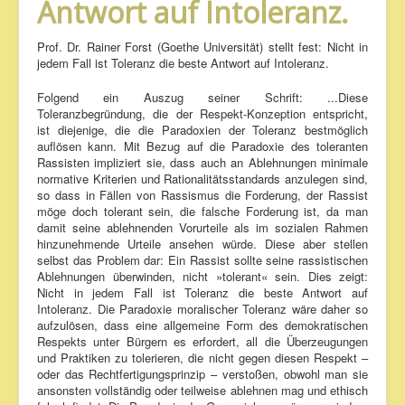
Antwort auf Intoleranz.
Prof. Dr. Rainer Forst (Goethe Universität) stellt fest: Nicht in
jedem Fall ist Toleranz die beste Antwort auf Intoleranz.
Folgend ein Auszug seiner Schrift: ...Diese
Toleranzbegründung, die der Respekt-Konzeption entspricht,
ist diejenige, die die Paradoxien der Toleranz bestmöglich
auflösen kann. Mit Bezug auf die Paradoxie des toleranten
Rassisten impliziert sie, dass auch an Ablehnungen minimale
normative Kriterien und Rationalitätsstandards anzulegen sind,
so dass in Fällen von Rassismus die Forderung, der Rassist
möge doch tolerant sein, die falsche Forderung ist, da man
damit seine ablehnenden Vorurteile als im sozialen Rahmen
hinzunehmende Urteile ansehen würde. Diese aber stellen
selbst das Problem dar: Ein Rassist sollte seine rassistischen
Ablehnungen überwinden, nicht »tolerant« sein. Dies zeigt:
Nicht in jedem Fall ist Toleranz die beste Antwort auf
Intoleranz. Die Paradoxie moralischer Toleranz wäre daher so
aufzulösen, dass eine allgemeine Form des demokratischen
Respekts unter Bürgern es erfordert, all die Überzeugungen
und Praktiken zu tolerieren, die nicht gegen diesen Respekt –
oder das Rechtfertigungsprinzip – verstoßen, obwohl man sie
ansonsten vollständig oder teilweise ablehnen mag und ethisch