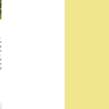
.
n
e
n
.
l
t
d