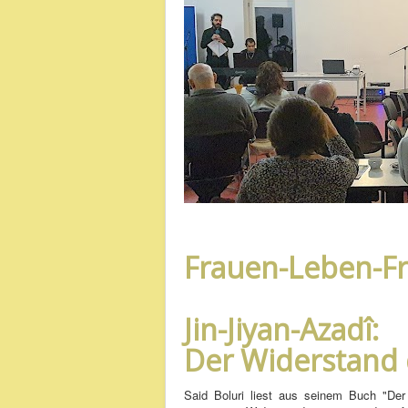
Frauen-Leben-Fr
Jin-Jiyan-Azadî:
Der Widerstand 
Said Boluri liest aus seinem Buch "De