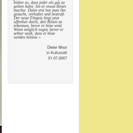
bisher so, dass jeder als gut zu
gelten hatte, bis er etwas Böses
machte. Dann erst hat man ihn
gesucht, verhaftet und bestraft.
Der neue Ehrgeiz liegt jetzt
offenbar darin, den Bösen zu
erkennen, bevor er böse wird.
Wenn möglich sogar, bevor er
selber weiß, dass er böse
werden könnte.«
Dieter Moor
in Kulturzeit
31.07.2007