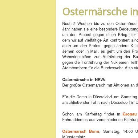
Ostermärsche i
Noch 2 Wochen bis zu den Ostermärsch
Jahr haben sie eine besondere Bedeutung
um den Protest gegen einen Krieg hier 
dem wir auf vielfältige Art konfrontiert si
auch um den Protest gegen andere Krie
Jemen oder in Mali, es geht um den Pro
Wahnsinnspläne zur Aufrüstung der B
gegen die Fortführung der Nuklearen Teil
Atombombern für die Bundeswehr. Also vie
Ostermärsche in NRW:
Der größte Ostermarsch mit Aktionen an dr
Für die Demo in Düsseldorf am Samstag -
anschließender Fahrt nach Düsseldorf in D
Schon am Karfreitag findet in
Gronau
Fahrraddemos aus verschiedenen Richtun
Ostermarsch Bonn
,
Samstag, 14:00 Uhr
Münsterplatz.