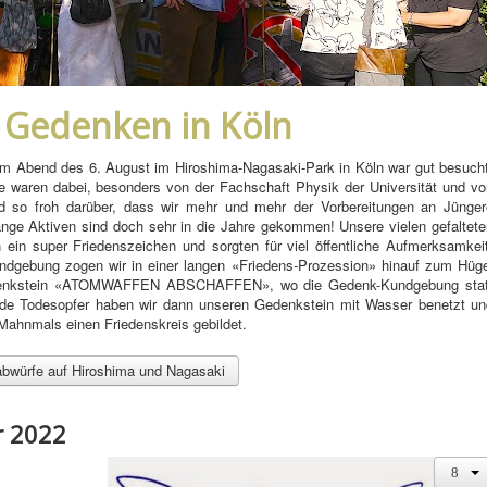
– Gedenken in Köln
m Abend des 6. August im Hiroshima-Nagasaki-Park in Köln war gut besucht
e waren dabei, besonders von der Fachschaft Physik der Universität und vo
d so froh darüber, dass wir mehr und mehr der Vorbereitungen an Jünger
nge Aktiven sind doch sehr in die Jahre gekommen! Unsere vielen gefaltete
in super Friedenszeichen und sorgten für viel öffentliche Aufmerksamkeit
dgebung zogen wir in einer langen «Friedens-Prozession» hinauf zum Hüge
denkstein «ATOMWAFFEN ABSCHAFFEN», wo die Gedenk-Kundgebung stat
de Todesopfer haben wir dann unseren Gedenkstein mit Wasser benetzt un
Mahnmals einen Friedenskreis gebildet.
bwürfe auf Hiroshima und Nagasaki
r 2022