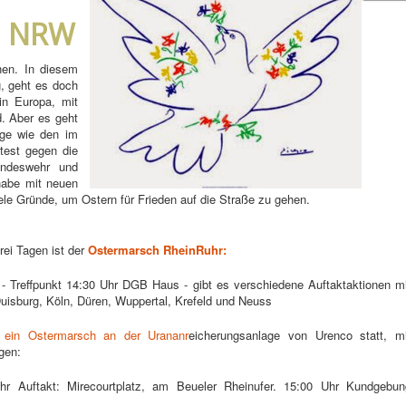
n NRW
en. In diesem
, geht es doch
in Europa, mit
nd. Aber es geht
ge wie den im
test gegen die
undeswehr und
habe mit neuen
le Gründe, um Ostern für Frieden auf die Straße zu gehen.
ei Tagen ist der
Ostermarsch RheinRuhr:
 Treffpunkt 14:30 Uhr DGB Haus - gibt es verschiedene Auftaktaktionen mi
uisburg, Köln, Düren, Wuppertal, Krefeld und Neuss
ein Ostermarsch an der Urananr
eicherungsanlage von Urenco statt, mi
gen:
 Auftakt: Mirecourtplatz, am Beueler Rheinufer. 15:00 Uhr Kundgebun