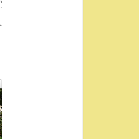
n
-
.