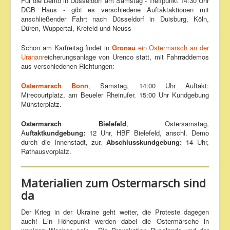
Für die Demo in Düsseldorf am Samstag - Treffpunkt 14:30 Uhr
DGB Haus - gibt es verschiedene Auftaktaktionen mit
anschließender Fahrt nach Düsseldorf in Duisburg, Köln,
Düren, Wuppertal, Krefeld und Neuss
Schon am Karfreitag findet in
Gronau
ein Ostermarsch an der
Urananr
eicherungsanlage von Urenco statt, mit Fahrraddemos
aus verschiedenen Richtungen:
Ostermarsch Bonn
,
Samstag, 14:00 Uhr Auftakt:
Mirecourtplatz, am Beueler Rheinufer. 15:00 Uhr Kundgebung
Münsterplatz.
Ostermarsch Bielefeld
, Ostersamstag,
A
uftaktkundgebung:
12 Uhr, HBF Bielefeld, anschl. Demo
durch die Innenstadt, zur,
Abschlusskundgebung:
14 Uhr,
Rathausvorplatz.
Materialien zum Ostermarsch sind
da
Der Krieg in der Ukraine geht weiter, die Proteste dagegen
auch! Ein Höhepunkt werden dabei die Ostermärsche in