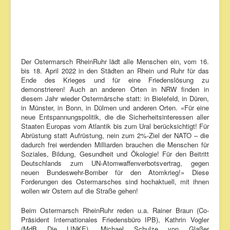
Der Ostermarsch RheinRuhr lädt alle Menschen ein, vom 16.
bis 18. April 2022 in den Städten an Rhein und Ruhr für das
Ende des Krieges und für eine Friedenslösung zu
demonstrieren! Auch an anderen Orten in NRW finden in
diesem Jahr wieder Ostermärsche statt: in Bielefeld, in Düren,
in Münster, in Bonn, in Dülmen und anderen Orten. «Für eine
neue Entspannungspolitik, die die Sicherheitsinteressen aller
Staaten Europas vom Atlantik bis zum Ural berücksichtigt! Für
Abrüstung statt Aufrüstung, nein zum 2%-Ziel der NATO – die
dadurch frei werdenden Milliarden brauchen die Menschen für
Soziales, Bildung, Gesundheit und Ökologie! Für den Beitritt
Deutschlands zum UN-Atomwaffenverbotsvertrag, gegen
neuen Bundeswehr-Bomber für den Atomkrieg!» Diese
Forderungen des Ostermarsches sind hochaktuell, mit ihnen
wollen wir Ostern auf die Straße gehen!
Beim Ostermarsch RheinRuhr reden u.a. Rainer Braun (Co-
Präsident Internationales Friedensbüro IPB), Kathrin Vogler
(MdB Die LINKE), Michael Schulze von Glaßer