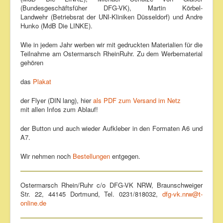
(Bundesgeschäftsfüher DFG-VK), Martin Körbel-
Landwehr (Betriebsrat der UNI-Kliniken Düsseldorf) und Andre
Hunko (MdB Die LINKE).
Wie in jedem Jahr werben wir mit gedruckten Materialien für die
Teilnahme am Ostermarsch RheinRuhr. Zu dem Werbematerial
gehören
das
Plakat
der Flyer (DIN lang), hier
als PDF zum Versand im Netz
mit allen Infos zum Ablauf!
der Button und auch wieder Aufkleber in den Formaten A6 und
A7.
Wir nehmen noch
Bestellungen
entgegen.
Ostermarsch Rhein/Ruhr c/o DFG-VK NRW, Braunschweiger
Str. 22, 44145 Dortmund, Tel. 0231/818032,
dfg-vk.nrw@t-
online.de