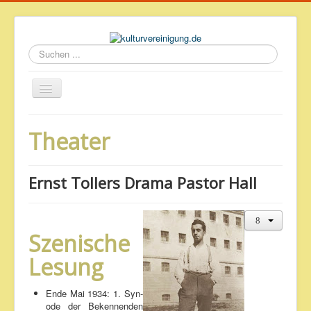
Suchen
...
Startseite
Theater
Geschichte des Volkshauses
Archiv
Ernst Tol­lers Dra­ma Pas­tor Hall
Impressum & Datenschutz
Sze­ni­sche
Le­sung
En­de Mai 1934: 1. Syn­
ode der Be­ken­nen­den