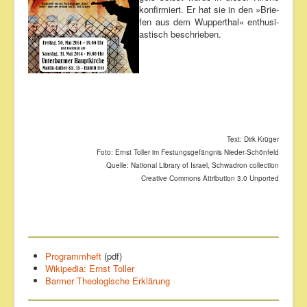
konfir­miert. Er hat sie in den »Brie­
fen aus dem Wup­per­thal« en­thu­si­
as­tisch be­schrie­ben.
Text: Dirk Krüger
Foto: Ernst Toller im Festungsgefängnis Nieder-Schönfeld
Quelle: National Library of Israel, Schwadron collection
Creative Commons Attribution 3.0 Unported
Programmheft
(pdf)
Wikipedia: Ernst Toller
Bar­mer Theo­lo­gi­sche Er­klä­rung